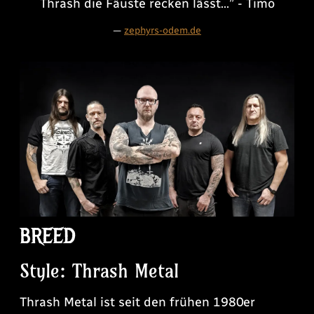
Thrash die Fäuste recken lässt...” - Timo
—
zephyrs-odem.de
BREED
Style: Thrash Metal
Thrash Metal ist seit den frühen 1980er